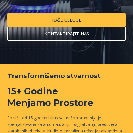
NAŠE USLUGE
KONTAKTIRAJTE NAS
Transformišemo stvarnost
15+ Godine
Menjamo Prostore
Sa više od 15 godina iskustva, naša kompanija je
specijalizovana za automatizaciju i digitalizaciju preduzeća i
stambenih objekata. Nudimo inovativna rešenja prilagođena