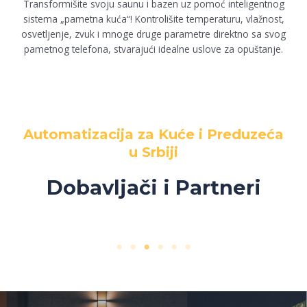
Transformišite svoju saunu i bazen uz pomoć inteligentnog
sistema „pametna kuća“! Kontrolišite temperaturu, vlažnost,
osvetljenje, zvuk i mnoge druge parametre direktno sa svog
pametnog telefona, stvarajući idealne uslove za opuštanje.
Automatizacija za Kuće i Preduzeća
u Srbiji
Dobavljači i Partneri