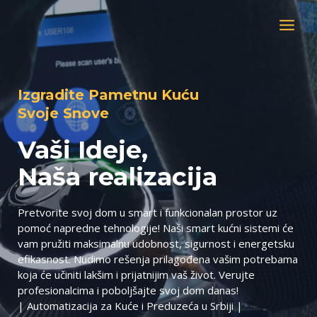
Пређи
на
MAIN
садржај
MEN
Izgradite Pametnu Kuću
Svoje Snove
Vaši Ideje,
Naša realizacija
Pretvorite svoj dom u smart i funkcionalan prostor uz
pomoć napredne tehnologije! Naši smart kućni sistemi će
vam pružiti maksimalnu udobnost, sigurnost i energetsku
efikasnost. Nudimo rešenja prilagođena vašim potrebama
koja će učiniti lakšim i prijatnijim vaš život. Verujte
profesionalcima i poboljšajte svoj dom danas!
| Automatizacija za Kuće i Preduzeća u Srbiji |