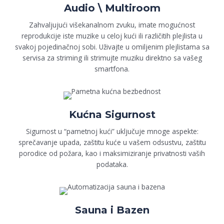
Audio \ Multiroom
Zahvaljujući višekanalnom zvuku, imate mogućnost
reprodukcije iste muzike u celoj kući ili različitih plejlista u
svakoj pojedinačnoj sobi. Uživajte u omiljenim plejlistama sa
servisa za striming ili strimujte muziku direktno sa vašeg
smartfona.
Kućna Sigurnost
Sigurnost u “pametnoj kući” uključuje mnoge aspekte:
sprečavanje upada, zaštitu kuće u vašem odsustvu, zaštitu
porodice od požara, kao i maksimiziranje privatnosti vaših
podataka.
Sauna i Bazen