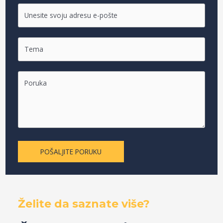
POŠALJITE PORUKU
Želite da saznate više?