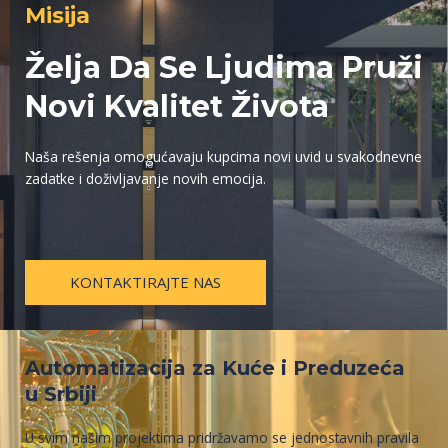
Misija
Želja Da Se Ljudima Pruži
Novi Kvalitet Života
Naša rešenja omogućavaju kupcima novi uvid u svakodnevne
zadatke i doživljavanje novih emocija.
KONTAKTIRAJTE NAS
Automatizacija za Kuće i Preduzeća
u Srbiji
U svim našim projektima pridržavamo se jednostavnih pravila