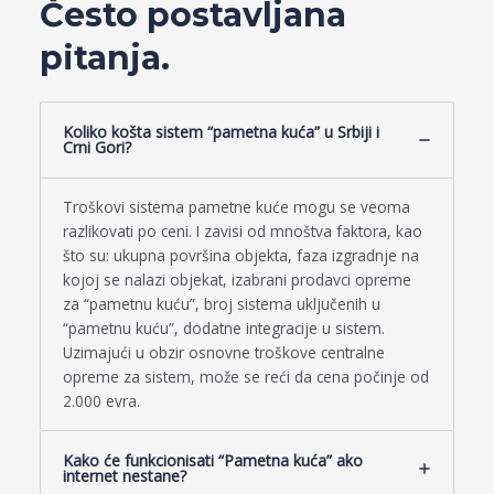
Često postavljana
pitanja.
Koliko košta sistem “pametna kuća” u Srbiji i
Crni Gori?
Troškovi sistema pametne kuće mogu se veoma
razlikovati po ceni. I zavisi od mnoštva faktora, kao
što su: ukupna površina objekta, faza izgradnje na
kojoj se nalazi objekat, izabrani prodavci opreme
za “pametnu kuću”, broj sistema uključenih u
“pametnu kuću”, dodatne integracije u sistem.
Uzimajući u obzir osnovne troškove centralne
opreme za sistem, može se reći da cena počinje od
2.000 evra.
Kako će funkcionisati “Pametna kuća” ako
internet nestane?